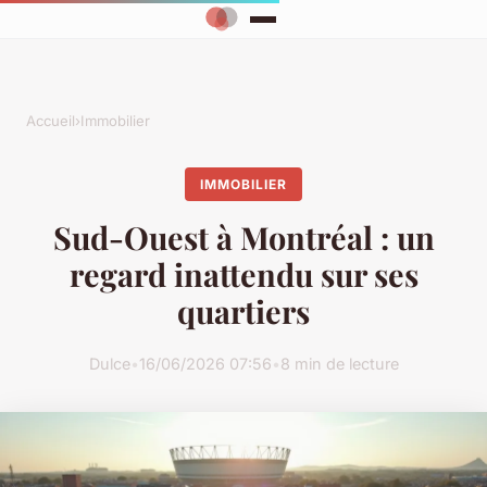
Accueil
›
Immobilier
IMMOBILIER
Sud-Ouest à Montréal : un
regard inattendu sur ses
quartiers
Dulce
•
16/06/2026 07:56
•
8 min de lecture