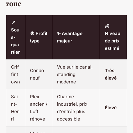
zone
📍
💰
Sou
🎯 Profil
✨ Avantage
Niveau
s-
type
majeur
de prix
qua
estimé
rtier
Grif
Vue sur le canal,
Condo
Très
fint
standing
neuf
élevé
own
moderne
Sai
Plex
Charme
nt-
ancien /
industriel, prix
Élevé
Hen
Loft
d'entrée plus
ri
rénové
accessible