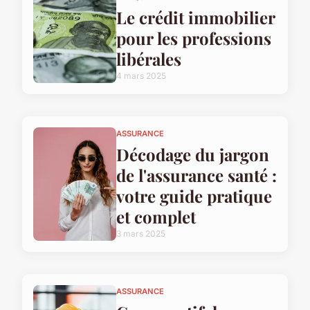
Le crédit immobilier
pour les professions
libérales
4 mars 2025
ASSURANCE
Décodage du jargon
de l'assurance santé :
votre guide pratique
et complet
3 mars 2025
ASSURANCE