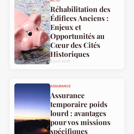
ACTU
Réhabilitation des
Édifices Anciens :
Enjeux et
Opportunités au
Cœur des Cités
Historiques
5 avril 2025
ASSURANCE
Assurance
temporaire poids
lourd : avantages
pour vos missions
spécifiques