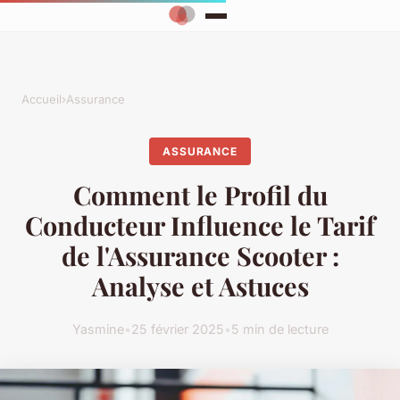
Accueil
›
Assurance
ASSURANCE
Comment le Profil du
Conducteur Influence le Tarif
de l'Assurance Scooter :
Analyse et Astuces
Yasmine
•
25 février 2025
•
5 min de lecture