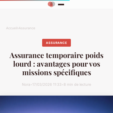
Accueil
›
Assurance
ASSURANCE
Assurance temporaire poids
lourd : avantages pour vos
missions spécifiques
Nora
•
17/03/2026 11:33
•
8 min de lecture